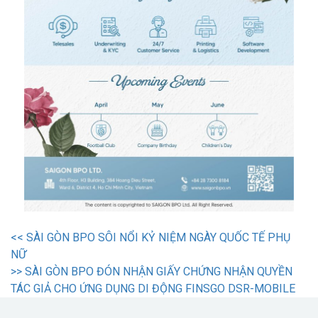
<<
SÀI GÒN BPO SÔI NỔI KỶ NIỆM NGÀY QUỐC TẾ PHỤ
NỮ
>>
SÀI GÒN BPO ĐÓN NHẬN GIẤY CHỨNG NHẬN QUYỀN
TÁC GIẢ CHO ỨNG DỤNG DI ĐỘNG FINSGO DSR-MOBILE