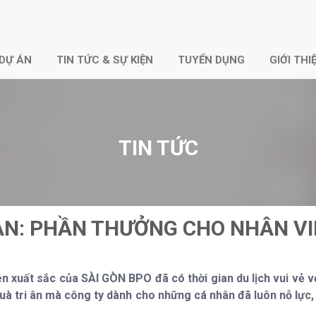
DỰ ÁN
TIN TỨC & SỰ KIỆN
TUYỂN DỤNG
GIỚI THI
TIN TỨC
AN: PHẦN THƯỞNG CHO NHÂN VI
n xuất sắc của SÀI GÒN BPO đã có thời gian du lịch vui vẻ v
à tri ân mà công ty dành cho những cá nhân đã luôn nỗ lực, c