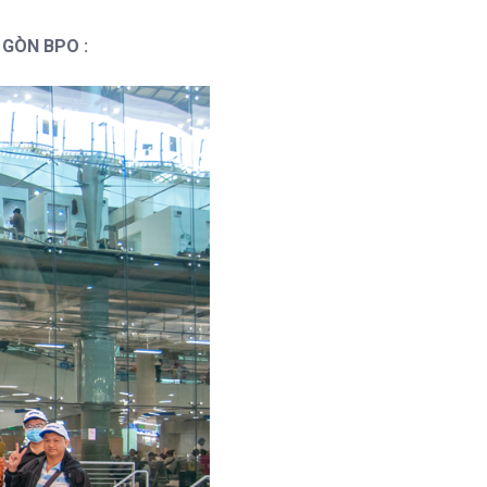
I GÒN BPO :