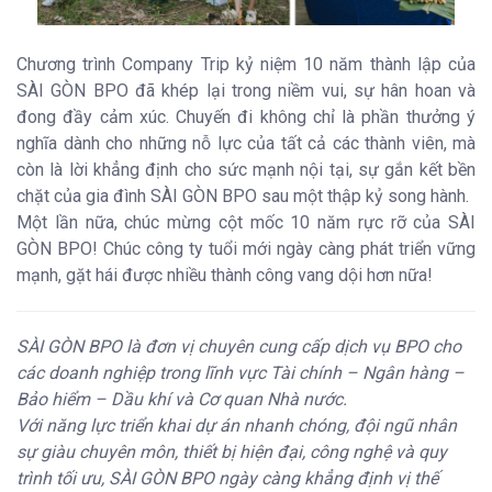
Chương trình Company Trip kỷ niệm 10 năm thành lập của
SÀI GÒN BPO đã khép lại trong niềm vui, sự hân hoan và
đong đầy cảm xúc. Chuyến đi không chỉ là phần thưởng ý
nghĩa dành cho những nỗ lực của tất cả các thành viên, mà
còn là lời khẳng định cho sức mạnh nội tại, sự gắn kết bền
chặt của gia đình SÀI GÒN BPO sau một thập kỷ song hành.
Một lần nữa, chúc mừng cột mốc 10 năm rực rỡ của SÀI
GÒN BPO! Chúc công ty tuổi mới ngày càng phát triển vững
mạnh, gặt hái được nhiều thành công vang dội hơn nữa!
SÀI GÒN BPO là đơn vị chuyên cung cấp dịch vụ BPO cho
các doanh nghiệp trong lĩnh vực Tài chính – Ngân hàng –
Bảo hiểm – Dầu khí và Cơ quan Nhà nước.
Với năng lực triển khai dự án nhanh chóng, đội ngũ nhân
sự giàu chuyên môn, thiết bị hiện đại, công nghệ và quy
trình tối ưu, SÀI GÒN BPO ngày càng khẳng định vị thế