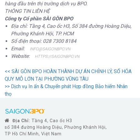
hàng đầu trên thị trường dịch vụ BPO.
THÔNG TIN LIÊN HỆ
Công ty Cổ phần SÀI GÒN BPO
Địa chỉ: Tầng 4, Cao ốc H3, Số 384 đường Hoàng Diệu,
Phường Khánh Hội, TP. HCM
Số điện thoại: 028 7300 8184
Email:
INFO@SAIGONBPO.VN
Website:
HTTPS://SAIGONBPO.VN
<<
SÀI GÒN BPO HOÀN THÀNH DỰ ÁN CHỈNH LÝ, SỐ HÓA
QUY MÔ LỚN TẠI PHƯỜNG VŨNG TÀU
>>
Dịch vụ In ấn & Chuyển phát Hợp đồng Bảo hiểm Nhân
thọ
Địa Chỉ:
Tầng 4, Cao ốc H3
số 384 đường Hoàng Diệu, Phường Khánh Hội,
TP Hồ Chí Minh, Việt Nam