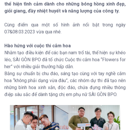
thể hiện tình cảm dành cho những bóng hồng xinh đẹp,
giỏi giang, đầy nhiệt huyết và năng lượng của công ty.
Cùng điểm qua một số hình ảnh nổi bật trong ngày
07&08.03.2023 vừa qua nhé.
Hào hứng với cuộc thi cắm hoa
Nhằm tạo điều kiện để các bạn nam trổ tài, thể hiện sự khéo
léo, SÀI GÒN BPO đã tổ chức Cuộc thi cắm hoa “Flowers for
her” với nhiều giải thưởng hấp dẫn.
Bằng sự chuẩn bị chu đáo, sáng tạo cùng với tay nghề cắm
hoa “không phải dạng vừa đâu”, các nhóm dự thi đã tạo nên
những bình hoa xinh xắn, độc đáo, chứa đựng nhiều thông
điệp sâu sắc để dành tặng chị em phụ nữ SÀI GÒN BPO.