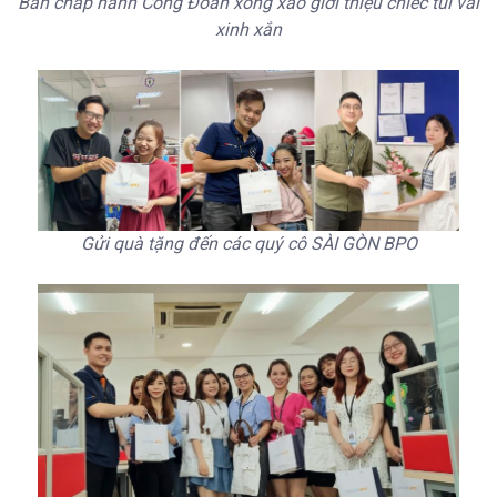
Ban chấp hành Công Đoàn xông xáo giới thiệu chiếc túi vải
xinh xắn
Gửi quà tặng đến các quý cô SÀI GÒN BPO